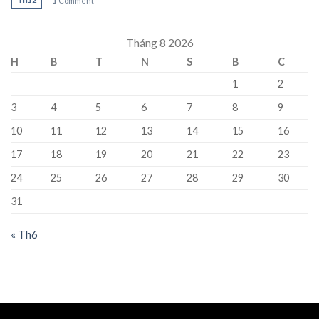
1
Comment
Tháng 8 2026
H
B
T
N
S
B
C
1
2
3
4
5
6
7
8
9
10
11
12
13
14
15
16
17
18
19
20
21
22
23
24
25
26
27
28
29
30
31
« Th6