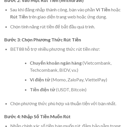
Bước 2: Vào Mục Rút Tiền (Withdraw)
Sau khi đăng nhập thành công, bạn vào phần
Ví Tiền
hoặc
Rút Tiền
trên giao diện trang web hoặc ứng dụng.
Chọn tính năng rút tiền để bắt đầu quá trình.
Bước 3: Chọn Phương Thức Rút Tiền
BET88 hỗ trợ nhiều phương thức rút tiền như:
Chuyển khoản ngân hàng
(Vietcombank,
Techcombank, BIDV, v.v.)
Ví điện tử
(Momo, ZaloPay, ViettelPay)
Tiền điện tử
(USDT, Bitcoin)
Chọn phương thức phù hợp và thuận tiện với bạn nhất.
Bước 4: Nhập Số Tiền Muốn Rút
Nhập chính xác số tiền bạn muốn rút, đảm bảo nằm trong