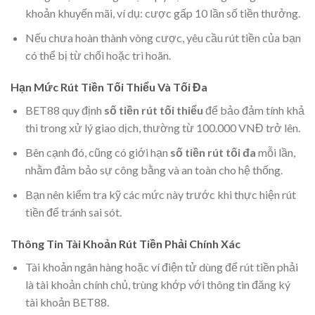
khoản khuyến mãi, ví dụ: cược gấp 10 lần số tiền thưởng.
Nếu chưa hoàn thành vòng cược, yêu cầu rút tiền của bạn
có thể bị từ chối hoặc trì hoãn.
Hạn Mức Rút Tiền Tối Thiểu Và Tối Đa
BET88 quy định
số tiền rút tối thiểu
để bảo đảm tính khả
thi trong xử lý giao dịch, thường từ 100.000 VNĐ trở lên.
Bên cạnh đó, cũng có giới hạn
số tiền rút tối đa
mỗi lần,
nhằm đảm bảo sự công bằng và an toàn cho hệ thống.
Bạn nên kiểm tra kỹ các mức này trước khi thực hiện rút
tiền để tránh sai sót.
Thông Tin Tài Khoản Rút Tiền Phải Chính Xác
Tài khoản ngân hàng hoặc ví điện tử dùng để rút tiền phải
là tài khoản chính chủ, trùng khớp với thông tin đăng ký
tài khoản BET88.