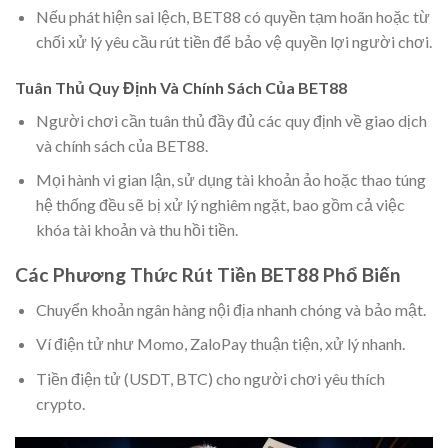
Nếu phát hiện sai lệch, BET88 có quyền tạm hoãn hoặc từ
chối xử lý yêu cầu rút tiền để bảo vệ quyền lợi người chơi.
Tuân Thủ Quy Định Và Chính Sách Của BET88
Người chơi cần tuân thủ đầy đủ các quy định về giao dịch
và chính sách của BET88.
Mọi hành vi gian lận, sử dụng tài khoản ảo hoặc thao túng
hệ thống đều sẽ bị xử lý nghiêm ngặt, bao gồm cả việc
khóa tài khoản và thu hồi tiền.
Các Phương Thức Rút Tiền BET88 Phổ Biến
Chuyển khoản ngân hàng nội địa nhanh chóng và bảo mật.
Ví điện tử như Momo, ZaloPay thuận tiện, xử lý nhanh.
Tiền điện tử (USDT, BTC) cho người chơi yêu thích
crypto.