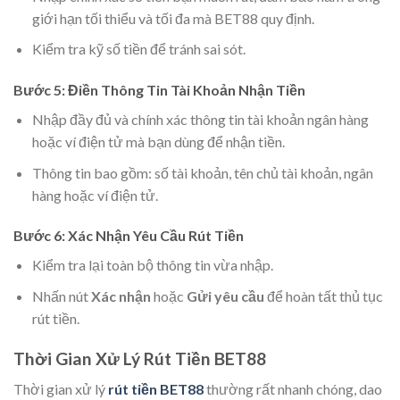
giới hạn tối thiểu và tối đa mà BET88 quy định.
Kiểm tra kỹ số tiền để tránh sai sót.
Bước 5: Điền Thông Tin Tài Khoản Nhận Tiền
Nhập đầy đủ và chính xác thông tin tài khoản ngân hàng
hoặc ví điện tử mà bạn dùng để nhận tiền.
Thông tin bao gồm: số tài khoản, tên chủ tài khoản, ngân
hàng hoặc ví điện tử.
Bước 6: Xác Nhận Yêu Cầu Rút Tiền
Kiểm tra lại toàn bộ thông tin vừa nhập.
Nhấn nút
Xác nhận
hoặc
Gửi yêu cầu
để hoàn tất thủ tục
rút tiền.
Thời Gian Xử Lý Rút Tiền BET88
Thời gian xử lý
rút tiền BET88
thường rất nhanh chóng, dao