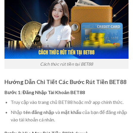
Cách thức rút tiền tại BET88
Hướng Dẫn Chi Tiết Các Bước Rút Tiền BET88
Bước 1: Đăng Nhập Tài Khoản BET88
Truy cập vào trang chủ BET88 hoặc mở app chính thức.
Nhập
tên đăng nhập
và
mật khẩu
của bạn để đăng nhập
vào tài khoản cá nhân.