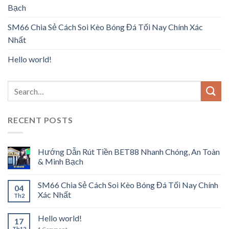
Bạch
SM66 Chia Sẻ Cách Soi Kèo Bóng Đá Tối Nay Chính Xác
Nhất
Hello world!
RECENT POSTS
Hướng Dẫn Rút Tiền BET88 Nhanh Chóng, An Toàn
& Minh Bạch
SM66 Chia Sẻ Cách Soi Kèo Bóng Đá Tối Nay Chính
04
Xác Nhất
Th2
Hello world!
17
Th12