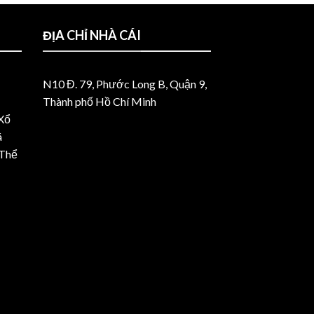
ĐỊA CHỈ NHÀ CÁI
N10 Đ. 79, Phước Long B, Quận 9,
Thành phố Hồ Chí Minh
 Xổ
á
 Thể