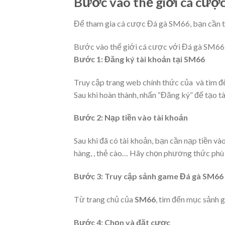
Bước vào thế giới cá cượ
Để tham gia cá cược Đá gà SM66, bạn cần t
Bước vào thế giới cá cược với Đá gà SM66
Bước 1: Đăng ký tài khoản tại SM66
Truy cập trang web chính thức của
và tìm đế
Sau khi hoàn thành, nhấn “Đăng ký” để tạo tà
Bước 2: Nạp tiền vào tài khoản
Sau khi đã có tài khoản, bạn cần nạp tiền 
hàng, , thẻ cào… Hãy chọn phương thức phù
Bước 3: Truy cập sảnh game Đá gà SM66
Từ trang chủ của
SM66
, tìm đến mục sảnh
Bước 4: Chọn và đặt cược