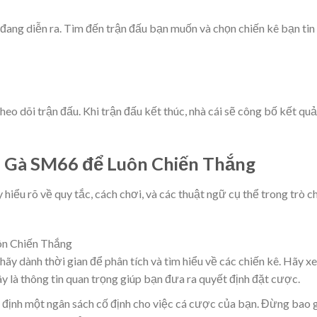
 đang diễn ra. Tìm đến trận đấu bạn muốn và chọn chiến kê bạn ti
 theo dõi trận đấu. Khi trận đấu kết thúc, nhà cái sẽ công bố kết q
á Gà SM66 để Luôn Chiến Thắng
 hiểu rõ về quy tắc, cách chơi, và các thuật ngữ cụ thể trong trò 
ôn Chiến Thắng
hãy dành thời gian để phân tích và tìm hiểu về các chiến kê. Hãy 
 là thông tin quan trọng giúp bạn đưa ra quyết định đặt cược.
c định một ngân sách cố định cho việc cá cược của bạn. Đừng bao 