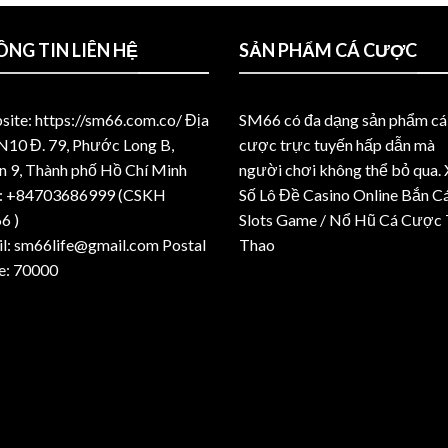
NG TIN LIÊN HỆ
SẢN PHẨM CÁ CƯỢC
ite: https://sm66.com.co/ Địa
SM66 có đa dạng sản phẩm cá
N10 Đ. 79, Phước Long B,
cược trực tuyến hấp dẫn mà
 9, Thành phố Hồ Chí Minh
người chơi không thể bỏ qua.
: +84703686999 (CSKH
Số Lô Đề Casino Online Bắn C
6 )
Slots Game / Nổ Hũ Cá Cược
l:
sm66life@gmail.com
Postal
Thao
e: 70000